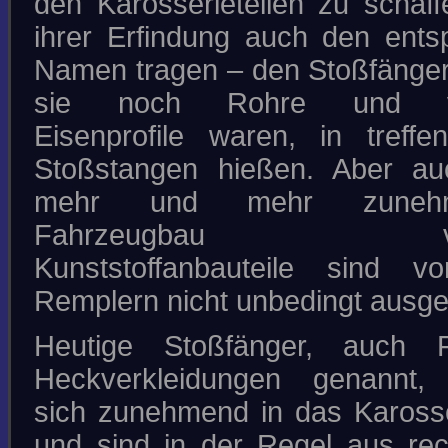
den Karosserieteilen zu schaffe
MATT-LACKIERUNGEN
KTM ORANGE
ihrer Erfindung auch den ent
ZUKUNFTSWEISENDE
LACKMATERIALIEN 1 + 2
Namen tragen – den Stoßfängern
ELEFANTENZEUG & ANDERE
STORIES
INSEKTEN, VOGELKOT, HARZ
sie noch Rohre und ve
UND BETON
DIE EINBRENNLACKIERUNG
Eisenprofile waren, in treff
L A C K I E R F E H L E R
Stoßstangen hießen. Aber au
KONTAKT
mehr und mehr zuneh
030-541 80 00
SUCHE
Fahrzeugbau verw
Kunststoffanbauteile sind v
Remplern nicht unbedingt aus
IMPRESSUM/DATENSCHUTZ
*DOWNLOADS*
Heutige Stoßfänger, auch 
COPYRIGHT © 2026 GÄBEL - LACK UND
KAROSSERIE
Heckverkleidungen genannt, i
sich zunehmend in das Kaross
und sind in der Regel aus rech