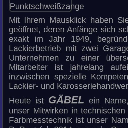
MATT-LACKIERUNGEN
KTM ORANGE
ZUKUNFTSWEISENDE
LACKMATERIALIEN 1 + 2
Mit Ihrem Mausklick haben Sie 
ELEFANTENZEUG & ANDERE
STORIES
INSEKTEN, VOGELKOT, HARZ
geöffnet, deren Anfänge sich s
UND BETON
DIE EINBRENNLACKIERUNG
exakt im Jahr 1949, begründ
L A C K I E R F E H L E R
Lackierbetrieb mit zwei Garag
KONTAKT
Unternehmen zu einer über
030-541 80 00
SUCHE
Mitarbeiter ist jahrelang auf
inzwischen spezielle Kompeten
Lackier- und Karosseriehandwer
IMPRESSUM/DATENSCHUTZ
*DOWNLOADS*
GÄBEL
Heute ist
ein Name,
COPYRIGHT © 2026 GÄBEL - LACK UND
KAROSSERIE
unser Mitwirken in technische
Farbmesstechnik ist unser Name