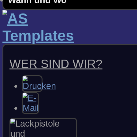
TIPPS & TRICKS
WER SIND WIR?
RICHTIG SPACHTELN
AUSBESSERN MIT SPRAY
KRATZER & SCHRAMMEN
POLIEREN
FAQS & WISSEN
WARUM FARBUNTERSCHIEDE?
METAMERIE &
FARBTONMESSUNG
ORIGINALLACK ??? Teil I-II
DIE BEILACKIERUNG UND
DEREN AKZEPTANZ Teil I-VI
PERLENGLANZ UND
INTERFERENZ
CHROM AUS DER PISTOLE
GLANZVERLUST VON ROT