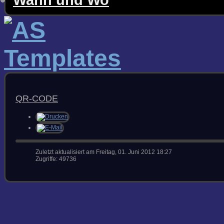
TIPPS & TRICKS
QR-CODE
RICHTIG SPACHTELN
AUSBESSERN MIT SPRAY
KRATZER & SCHRAMMEN
POLIEREN
FAQS & WISSEN
Zuletzt aktualisiert am Freitag, 01. Juni 2012 18:27
WARUM FARBUNTERSCHIEDE?
Zugriffe: 49736
METAMERIE &
FARBTONMESSUNG
ORIGINALLACK ??? Teil I-II
DIE BEILACKIERUNG UND
DEREN AKZEPTANZ Teil I-VI
PERLENGLANZ UND
INTERFERENZ
CHROM AUS DER PISTOLE
GLANZVERLUST VON ROT