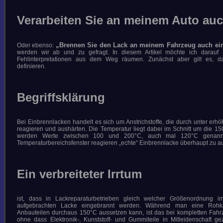
ORIGINALLACK ??? Teil I-II
DIE BEILACKIERUNG UND
Verarbeiten Sie an meinem Auto au
DEREN AKZEPTANZ Teil I-VI
PERLENGLANZ UND
INTERFERENZ
CHROM AUS DER PISTOLE
„Brennen Sie den Lack an meinem Fahrzeug auch ei
Oder ebenso:
werden wir ab und zu gefragt. In diesem Artikel möchte ich darauf a
GLANZVERLUST VON ROT
Fehlinterpretationen aus dem Weg räumen. Zunächst aber gilt es, d
MATT-LACKIERUNGEN
definieren.
KTM ORANGE
ZUKUNFTSWEISENDE
LACKMATERIALIEN 1 + 2
ELEFANTENZEUG & ANDERE
Begriffsklärung
STORIES
INSEKTEN, VOGELKOT, HARZ
UND BETON
DIE EINBRENNLACKIERUNG
Bei Einbrennlacken handelt es sich um Anstrichstoffe, die durch unter er
L A C K I E R F E H L E R
reagieren und aushärten. Die Temperatur liegt dabei im Schnitt um die 1
werden Werte zwischen 100 und 200°C, auch mal 120°C genan
KONTAKT
Temperaturbereichsfenster reagieren „echte“ Einbrennlacke überhaupt zu a
030-541 80 00
SUCHE
Ein verbreiteter Irrtum
ist, dass in Lackreparaturbetrieben gleich welcher Größenordnung im
IMPRESSUM/DATENSCHUTZ
aufgebrachten Lacke eingebrannt werden. Während man eine Rohka
*DOWNLOADS*
Anbauteilen durchaus 150°C aussetzen kann, ist das bei kompletten Fahr
ohne dass Elektronik-, Kunststoff- und Gummiteile in Mitleidenschaft 