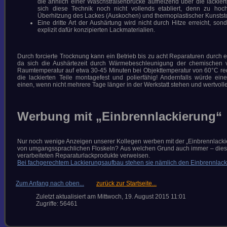
die ähnlich einer Waschstraßenbrücke aufheizend über die lackierte
sich diese Technik noch nicht vollends etabliert, denn zu hoc
Überhitzung des Lackes (Auskochen) und thermoplastischer Kunststof
Eine dritte Art der Aushärtung wird nicht durch Hitze erreicht, son
explizit dafür konzipierten Lackmaterialien.
Durch forcierte Trocknung kann ein Betrieb bis zu acht Reparaturen durch e
da sich die Aushärtezeit durch Wärmebeschleunigung der chemischen
Raumtemperatur auf etwa 30-45 Minuten bei Objekttemperatur von 60°C red
die lackierten Teile montagefest und polierfähig! Andernfalls würde ein
einen, wenn nicht mehrere Tage länger in der Werkstatt stehen und wertvolle
Werbung mit
„Einbrennlackierung“
Nur noch wenige Anzeigen unserer Kollegen werben mit der „Einbrennlackie
von umgangssprachlichen Floskeln? Aus welchen Grund auch immer – diese Ad
verarbeiteten Reparaturlackprodukte verweisen.
Bei fachgerechtem Lackierungsaufbau stehen sie nämlich den Einbrennlac
Zum Anfang nach oben...
zurück zur Startseite...
Zuletzt aktualisiert am Mittwoch, 19. August 2015 11:01
Zugriffe: 56461