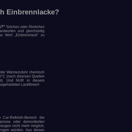
ch Einbrennlacke?
n?“
Solches oder Ähnliches
ntworten und gleichzeitig
as Wort „Einbrennlack“ zu
höhter Wärmezufuhr chemisch
50°C (nach diversen Quellen
nt). Und NUR in diesem
usgehärteten Lackfilmen!
 Car-Refinish-Bereich die
rosse oder demontierten
zeugen nicht mehr möglich,
gezogen würden. Aus diesen