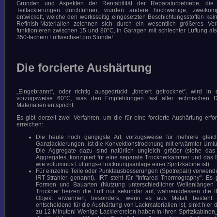
Gründen und Aspekten der Rentabilität der Reparaturbetriebe, die
COPYRIGHT © 2026 GÄBEL - LACK UND
Teillackierungen durchführen, wurden andere hochwertige, zweikomp
KAROSSERIE
entwickelt, welche den werksseitig eingesetzten Beschichtungsstoffen ke
Refinish-Materialien zeichnen sich durch ein wesentlich größeres Ver
funktionieren zwischen 15 und 80°C, in Garagen mit schlechter Lüftung als
350-fachem Luftwechsel pro Stunde!
Die forcierte Aushärtung
„Eingebrannt“, oder richtig ausgedrückt „forciert getrocknet“, wird in
vorzugsweise 60°C, was den Empfehlungen fast aller technischen Da
Materialien entspricht.
Es gibt derzeit zwei Verfahren, um die für eine forcierte Aushärtung erf
erreichen:
Die heute noch gängigste Art, vorzugsweise für mehrere gleichz
Ganzlackierungen, ist die Konvektionstrocknung mit erwärmter Umluf
Die Aggregate dazu sind natürlich ungleich größer (siehe das 
Aggregates, konzipiert für eine separate Trocknerkammer und das Bi
wie voluminös Lüftungs-/Trocknungsanlage einer Spritzkabine ist).
Für einzelne Teile oder Punktausbesserungen (Spotrepair) verwendet
IRT-Strahler genannt). IRT steht für "Infrared Thermography". Es 
Formen und Bauarten (Nutzung unterschiedlicher Wellenlängen d
Trockner heizen die Luft nur sekundär auf, währenddessen die I
Objekt erwärmen, besonders, wenn es aus Metall besteht. 
entscheidend für die Aushärtung von Lackmaterialien ist, sinkt hier
zu 12 Minuten! Wenige Lackierereien haben in ihren Spritzkabinen