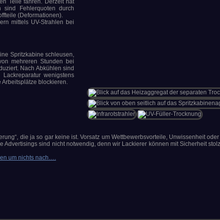
n Teile fahren. Derzeit hat
h sind Fehlerquoten durch
fteile (Deformationen).
dern mittels UV-Strahlen bei
ine Spritzkabine schleusen,
 von mehreren Stunden bei
uziert. Nach Abkühlen sind
e Lackreparatur wenigstens
 Arbeitsplätze blockieren.
rung“, die ja so gar keine ist. Vorsatz um Wettbewerbsvorteile, Unwissenheit od
vertisings sind nicht notwendig, denn wir Lackierer können mit Sicherheit stolz
ken um nichts nach….