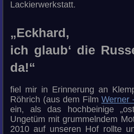
Lackierwerkstatt.
MATT-LACKIERUNGEN
KTM ORANGE
ZUKUNFTSWEISENDE
LACKMATERIALIEN 1 + 2
ELEFANTENZEUG & ANDERE
STORIES
INSEKTEN, VOGELKOT, HARZ
„Eckhard,
UND BETON
DIE EINBRENNLACKIERUNG
L A C K I E R F E H L E R
ich glaub‘ die Russ
KONTAKT
030-541 80 00
da!“
SUCHE
fiel mir in Erinnerung an Klem
IMPRESSUM/DATENSCHUTZ
*DOWNLOADS*
Röhrich (aus dem Film
Werner –
COPYRIGHT © 2026 GÄBEL - LACK UND
ein, als das hochbeinige „os
KAROSSERIE
Ungetüm mit grummelndem Mot
2010 auf unseren Hof rollte 